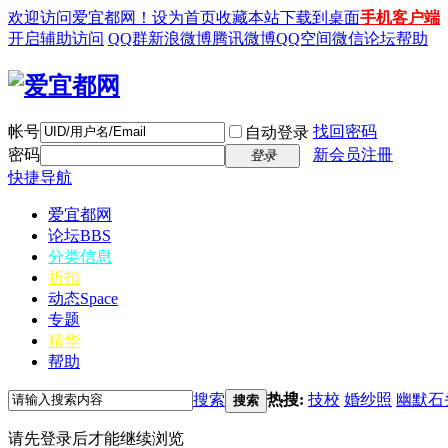
欢迎访问爱宜都网！
设为首页
收藏本站
下载到桌面
手机客户端
开启辅助访问
QQ群
新浪微博
腾讯微博
QQ空间
微信
论坛帮助
帐号
找回密码
自动登录
密码
新会员注冊
登录
快捷导航
爱宜都网
论坛
BBS
分类信息
折扣
动态
Space
专题
精华
帮助
搜索
热搜:
技校
婚纱照
幽默石
搜索
请先登录后才能继续浏览