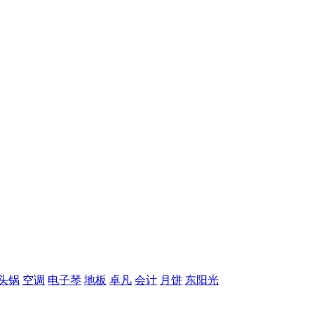
头锅
空调
电子琴
地板
卓凡
会计
月饼
东阳光