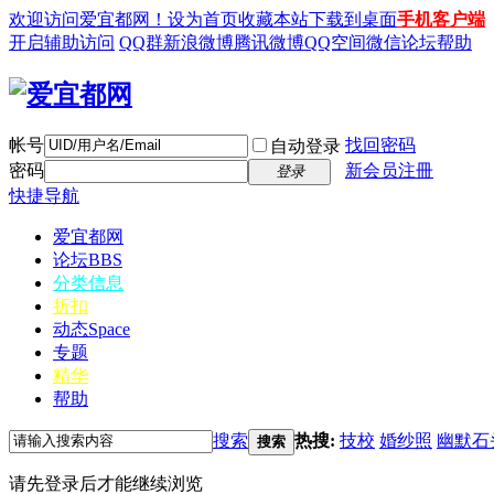
欢迎访问爱宜都网！
设为首页
收藏本站
下载到桌面
手机客户端
开启辅助访问
QQ群
新浪微博
腾讯微博
QQ空间
微信
论坛帮助
帐号
找回密码
自动登录
密码
新会员注冊
登录
快捷导航
爱宜都网
论坛
BBS
分类信息
折扣
动态
Space
专题
精华
帮助
搜索
热搜:
技校
婚纱照
幽默石
搜索
请先登录后才能继续浏览