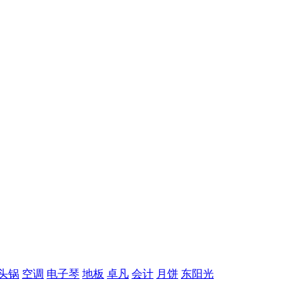
头锅
空调
电子琴
地板
卓凡
会计
月饼
东阳光