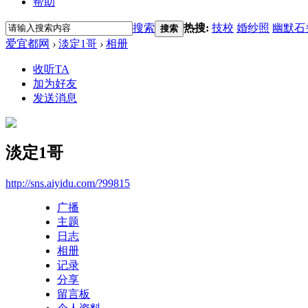
帮助
搜索
热搜:
技校
婚纱照
幽默石
搜索
爱宜都网
›
淡定1哥
›
相册
收听TA
加为好友
发送消息
淡定1哥
http://sns.aiyidu.com/?99815
广播
主题
日志
相册
记录
分享
留言板