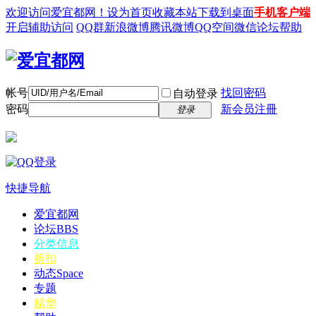
欢迎访问爱宜都网！
设为首页
收藏本站
下载到桌面
手机客户端
开启辅助访问
QQ群
新浪微博
腾讯微博
QQ空间
微信
论坛帮助
帐号
找回密码
自动登录
密码
新会员注冊
登录
快捷导航
爱宜都网
论坛
BBS
分类信息
折扣
动态
Space
专题
精华