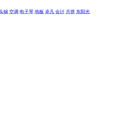
头锅
空调
电子琴
地板
卓凡
会计
月饼
东阳光