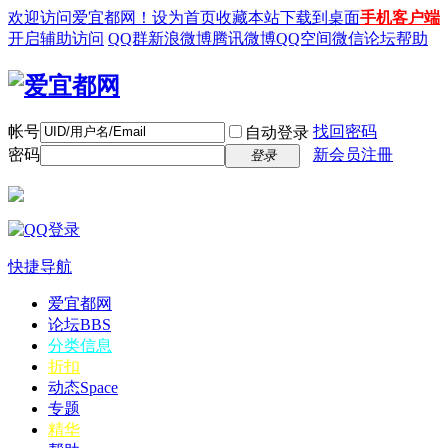
欢迎访问爱宜都网！
设为首页
收藏本站
下载到桌面
手机客户端
开启辅助访问
QQ群
新浪微博
腾讯微博
QQ空间
微信
论坛帮助
帐号
找回密码
自动登录
密码
新会员注冊
登录
快捷导航
爱宜都网
论坛
BBS
分类信息
折扣
动态
Space
专题
精华