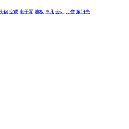
头锅
空调
电子琴
地板
卓凡
会计
月饼
东阳光