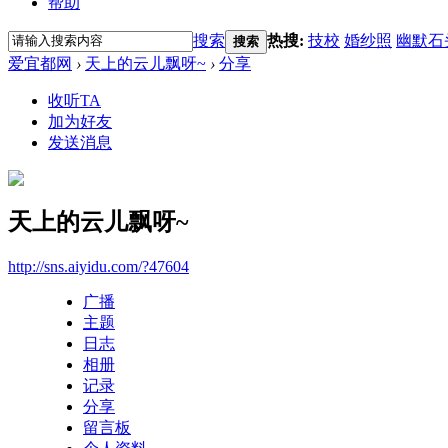
帮助
搜索
热搜:
技校
婚纱照
幽默石
搜索
爱宜都网
›
天上的云儿飘呀~
›
分享
收听TA
加为好友
发送消息
天上的云儿飘呀~
http://sns.aiyidu.com/?47604
广播
主题
日志
相册
记录
分享
留言板