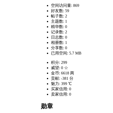
空间访问量: 869
好友数: 59
帖子数: 2
主题数: 1
精华数: 0
记录数: 2
日志数: 0
相册数: 1
分享数: 0
已用空间: 5.7 MB
积分: 299
威望: 0 ☆
金币: 6618 两
贡献: -381 分
魅力: 399 ℃
买家信用: 0
卖家信用: 0
勋章