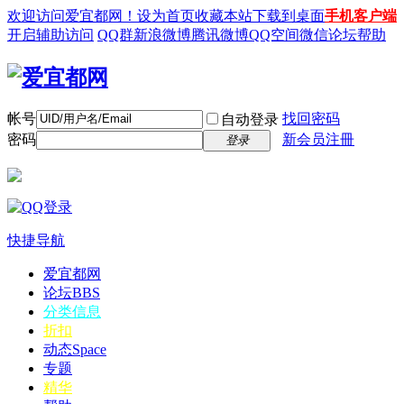
欢迎访问爱宜都网！
设为首页
收藏本站
下载到桌面
手机客户端
开启辅助访问
QQ群
新浪微博
腾讯微博
QQ空间
微信
论坛帮助
帐号
找回密码
自动登录
密码
新会员注冊
登录
快捷导航
爱宜都网
论坛
BBS
分类信息
折扣
动态
Space
专题
精华