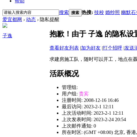
帮助
搜索
热搜:
技校
婚纱照
幽默石
搜索
爱宜都网
›
动态
›
隐私提醒
抱歉！由于 子逸 的隐私
子逸
查看好友列表
|
加为好友
|
打个招呼
|
发送
求建房施工队，随时可以开工，地点在聂河镇
活跃概况
管理组:
用户组:
贵宾
注册时间: 2008-12-16 16:46
最后访问: 2023-2-1 12:11
上次活动时间: 2023-2-1 12:11
上次发表时间: 2023-2-24 20:54
上次邮件通知: 0
所在时区: (GMT +08:00) 北京, 香