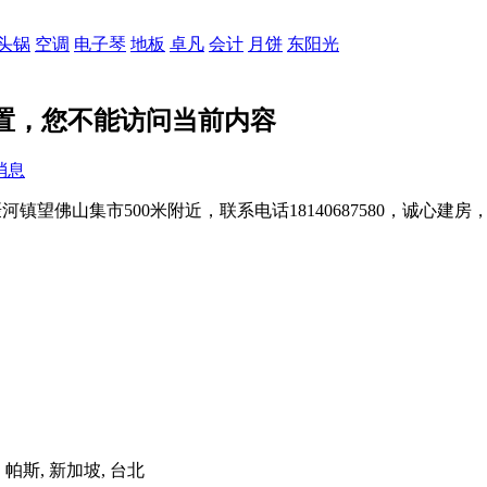
头锅
空调
电子琴
地板
卓凡
会计
月饼
东阳光
设置，您不能访问当前内容
消息
望佛山集市500米附近，联系电话18140687580，诚心建房
港, 帕斯, 新加坡, 台北