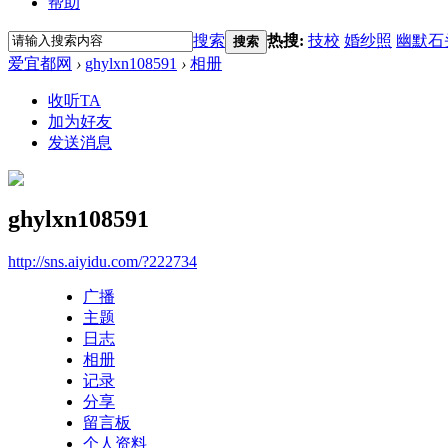
帮助
搜索
热搜:
技校
婚纱照
幽默石
搜索
爱宜都网
›
ghylxn108591
›
相册
收听TA
加为好友
发送消息
ghylxn108591
http://sns.aiyidu.com/?222734
广播
主题
日志
相册
记录
分享
留言板
个人资料