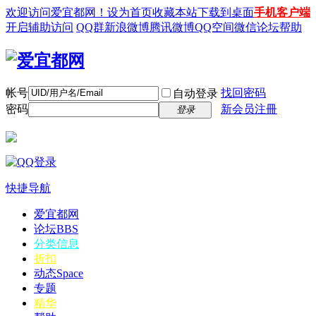
欢迎访问爱宜都网！
设为首页
收藏本站
下载到桌面
手机客户端
开启辅助访问
QQ群
新浪微博
腾讯微博
QQ空间
微信
论坛帮助
帐号
找回密码
自动登录
密码
新会员注冊
登录
快捷导航
爱宜都网
论坛
BBS
分类信息
折扣
动态
Space
专题
精华