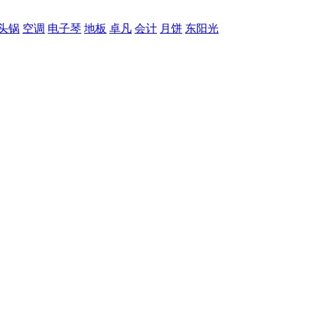
头锅
空调
电子琴
地板
卓凡
会计
月饼
东阳光