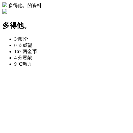
多得他。的资料
多得他。
34
积分
0 ☆
威望
167 两
金币
4 分
贡献
9 ℃
魅力